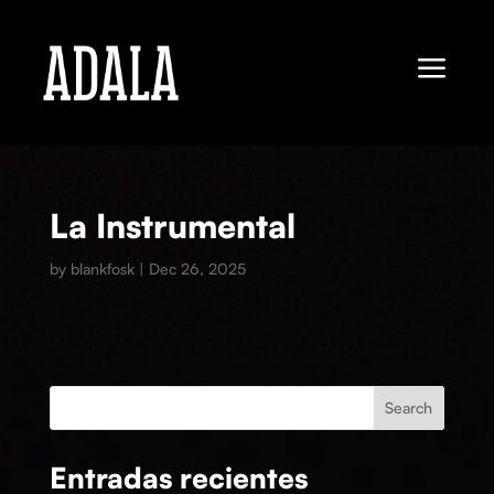
a
La Instrumental
by
blankfosk
|
Dec 26, 2025
Search
Entradas recientes