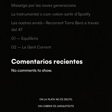
Missatge per les noves generacions
La Instrumental o com volem sortir d’Spotify
Les nostres arrels · Recorrent Torre Baró a través
del 47
01 – Equilibris
02 – La Gent Corrent
Comentarios recientes
No comments to show.
ON LA PLATA NO ÉS DEUTE,
ON L'OBRER ÉS L'ARQUITECTE